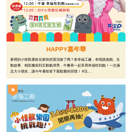
HAPPY嘉年華
家裡的小怪獸暑假在家快把屋頂掀了嗎？來幸福工廠，有唱跳遊戲、生
動故事、精彩魔術到互動氣球秀，午餐再一起享用幸福吃到飽！一次滿
足大小朋友，讓今年暑假留下最歡樂的回憶！ #活....