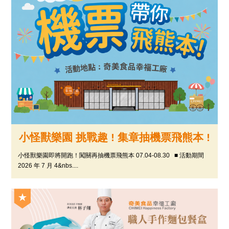
小怪獸樂園 挑戰趣 ! 集章抽機票飛熊本 !
小怪獸樂園即將開跑！闖關再抽機票飛熊本 07.04-08.30 ■ 活動期間
2026 年 7 月 4&nbs....