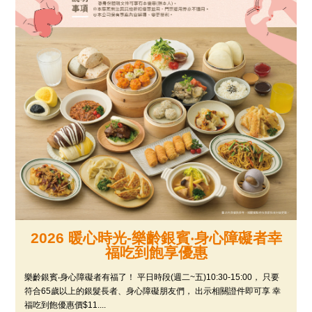
2026 暖心時光-樂齡銀賓‧身心障礙者幸
福吃到飽享優惠
樂齡銀賓‧身心障礙者有福了！ 平日時段(週二~五)10:30-15:00， 只要
符合65歲以上的銀髮長者、身心障礙朋友們， 出示相關證件即可享 幸
福吃到飽優惠價$11....