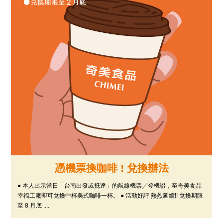
憑機票換咖啡 ! 兌換辦法
● 本人出示當日「台南出發或抵達」的航線機票／登機證，至奇美食品
幸福工廠即可兌換中杯美式咖啡一杯。 ● 活動好評 熱烈延續!! 兌換期限
至 8 月底 ....