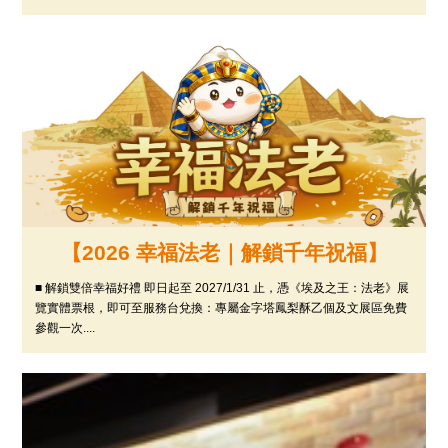
【2026 幸福法老｜解鎖千年祝福】
■ 解鎖雙倍幸福好禮 即日起至 2027/1/31 止，憑《埃及之王：法老》展
覽實體票根，即可至服務台兌換：專屬金字塔鳳梨酥乙個及文展區免費
參觀一次....