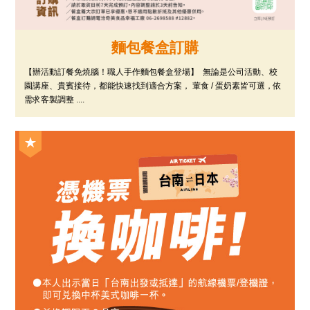
麵包餐盒訂購
【辦活動訂餐免燒腦！職人手作麵包餐盒登場】 ​無論是公司活動、校
園講座、貴賓接待，都能快速找到適合方案， 葷食 / 蛋奶素皆可選，依
需求客製調整 ....