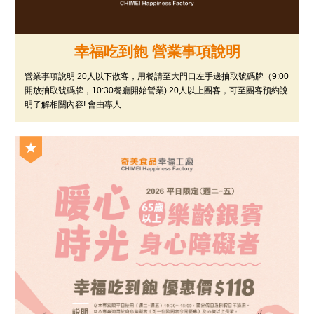
幸福吃到飽 營業事項說明
營業事項說明 20人以下散客，用餐請至大門口左手邊抽取號碼牌（9:00
開放抽取號碼牌，10:30餐廳開始營業) 20人以上團客，可至團客預約說
明了解相關內容! 會由專人....