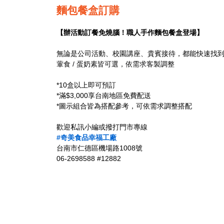
麵包餐盒訂購
【辦活動訂餐免燒腦！職人手作麵包餐盒登場】
​無論是公司活動、校園講座、貴賓接待，都能快速找
葷食 / 蛋奶素皆可選，依需求客製調整
*10盒以上即可預訂
*滿$3,000享台南地區免費配送
*圖示組合皆為搭配參考，可依需求調整搭配
歡迎私訊小編或撥打門市專線
#奇美食品幸福工廠
台南市仁德區機場路1008號
06-2698588 #12882