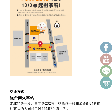
交通方式
從台南火車站：
走北門路一段、青年路232巷、林森路一段和榮譽街84巷前
往東區的大同路二段449巷/立德九路，