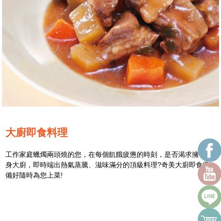
大廚即食料理
工作家庭蠟燭兩頭燒的您，在每個飢餓疲憊的時刻，是否渴求擁有貼
身大廚，即時端出熱氣蒸騰、滋味滿分的頂級料理?奇美大廚即食準
備好隨時為您上菜!