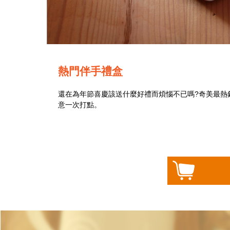
熱門伴手禮盒
還在為年節喜慶該送什麼好禮而煩惱不已嗎?奇美最熱
意一次打點。