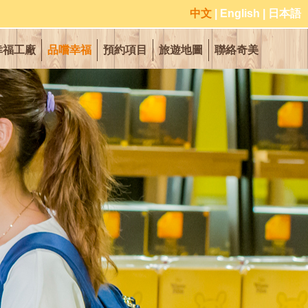
中文
|
English
|
日本語
幸福工廠
品嚐幸福
預約項目
旅遊地圖
聯絡奇美