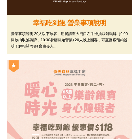
幸福吃到飽 營業事項說明
營業事項說明 20人以下散客，用餐請至大門口左手邊抽取號碼牌（9:00
開放抽取號碼牌，10:30餐廳開始營業) 20人以上團客，可至團客預約說
明了解相關內容! 會由專人....