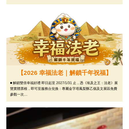
【2026 幸福法老｜解鎖千年祝福】
■ 解鎖雙倍幸福好禮 即日起至 2027/1/31 止，憑《埃及之王：法老》展
覽實體票根，即可至服務台兌換：專屬金字塔鳳梨酥乙個及文展區免費
參觀一次....