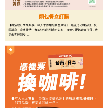
麵包餐盒訂購
【辦活動訂餐免燒腦！職人手作麵包餐盒登場】 ​無論是公司活動、校
園講座、貴賓接待，都能快速找到適合方案， 葷食 / 蛋奶素皆可選，依
需求客製調整 ....