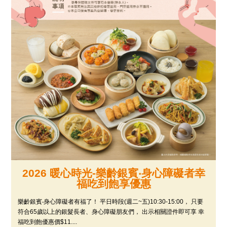
2026 暖心時光-樂齡銀賓‧身心障礙者幸
福吃到飽享優惠
樂齡銀賓‧身心障礙者有福了！ 平日時段(週二~五)10:30-15:00， 只要
符合65歲以上的銀髮長者、身心障礙朋友們， 出示相關證件即可享 幸
福吃到飽優惠價$11....