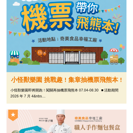
小怪獸樂園 挑戰趣 ! 集章抽機票飛熊本 !
小怪獸樂園即將開跑！闖關再抽機票飛熊本 07.04-08.30 ■ 活動期間
2026 年 7 月 4&nbs....