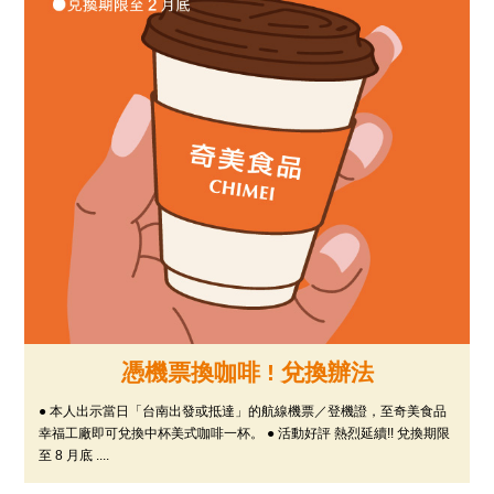
憑機票換咖啡 ! 兌換辦法
● 本人出示當日「台南出發或抵達」的航線機票／登機證，至奇美食品
幸福工廠即可兌換中杯美式咖啡一杯。 ● 活動好評 熱烈延續!! 兌換期限
至 8 月底 ....