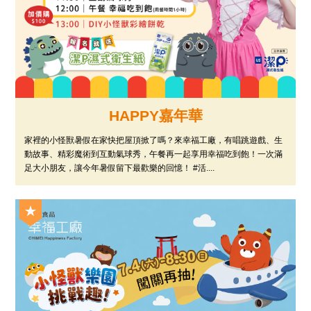
HAPPY嘉年華
家裡的小怪獸暑假在家快把屋頂掀了嗎？來幸福工廠，有唱跳遊戲、生
動故事、精彩魔術到互動氣球秀，午餐再一起享用幸福吃到飽！一次滿
足大小朋友，讓今年暑假留下最歡樂的回憶！ #活....