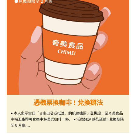
憑機票換咖啡 ! 兌換辦法
● 本人出示當日「台南出發或抵達」的航線機票／登機證，至奇美食品
幸福工廠即可兌換中杯美式咖啡一杯。 ● 活動好評 熱烈延續!! 兌換期限
至 8 月底 ....