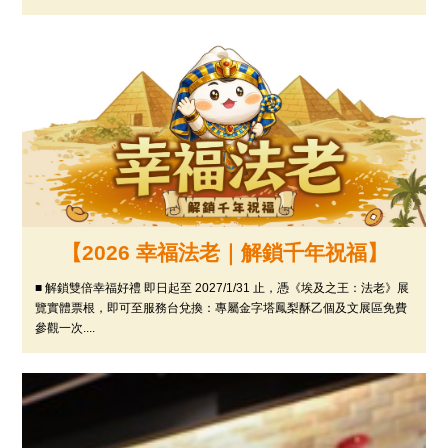
【2026 幸福法老｜解鎖千年祝福】
■ 解鎖雙倍幸福好禮 即日起至 2027/1/31 止，憑《埃及之王：法老》展
覽實體票根，即可至服務台兌換：專屬金字塔鳳梨酥乙個及文展區免費
參觀一次....