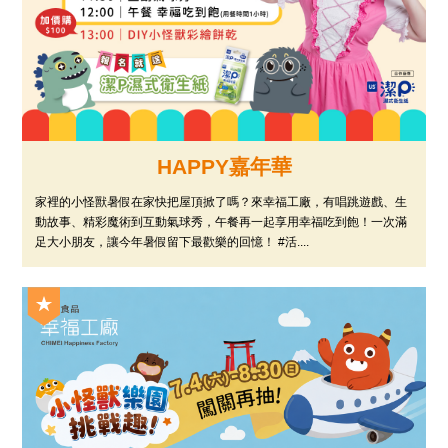
HAPPY嘉年華
家裡的小怪獸暑假在家快把屋頂掀了嗎？來幸福工廠，有唱跳遊戲、生
動故事、精彩魔術到互動氣球秀，午餐再一起享用幸福吃到飽！一次滿
足大小朋友，讓今年暑假留下最歡樂的回憶！ #活....