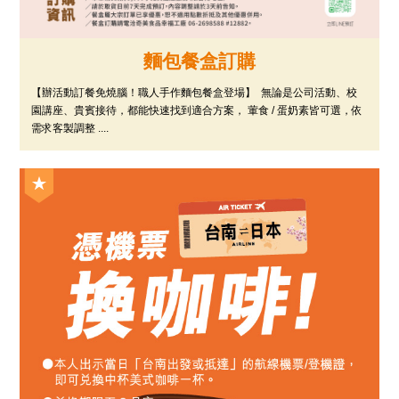
麵包餐盒訂購
【辦活動訂餐免燒腦！職人手作麵包餐盒登場】 ​無論是公司活動、校
園講座、貴賓接待，都能快速找到適合方案， 葷食 / 蛋奶素皆可選，依
需求客製調整 ....