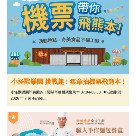
小怪獸樂園 挑戰趣 ! 集章抽機票飛熊本 !
小怪獸樂園即將開跑！闖關再抽機票飛熊本 07.04-08.30 ■ 活動期間
2026 年 7 月 4&nbs....