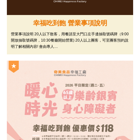
幸福吃到飽 營業事項說明
營業事項說明 20人以下散客，用餐請至大門口左手邊抽取號碼牌（9:00
開放抽取號碼牌，10:30餐廳開始營業) 20人以上團客，可至團客預約說
明了解相關內容! 會由專人....