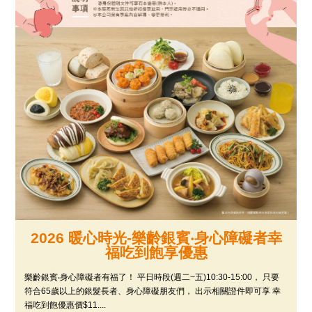
2026 暖心時光-樂齡銀賓‧身心障礙者幸
福吃到飽享優惠
樂齡銀賓‧身心障礙者有福了！ 平日時段(週二~五)10:30-15:00， 只要
符合65歲以上的銀髮長者、身心障礙朋友們， 出示相關證件即可享 幸
福吃到飽優惠價$11....